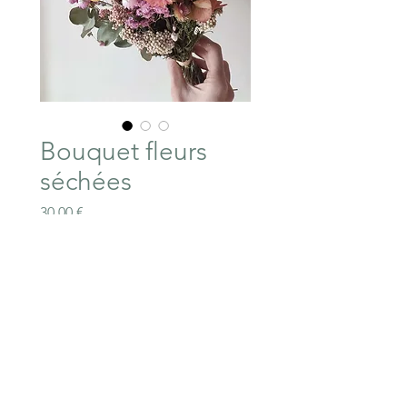
Bouquet fleurs
séchées
Prix
30,00 €
Rupture de stock
Bouquet de fleurs séchées
composé de Delphinium,
Craspedia, Achillée,
Amarante, Immortelle...
Différentes textures et