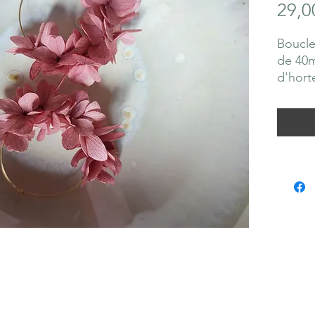
29,0
Boucle
de 40m
d'hort
Ne pas
produi