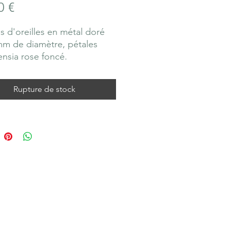
Prix
0 €
s d'oreilles en métal doré
m de diamètre, pétales
ensia rose foncé.
 exposer à l'eau ou à des
ts cosmétiques.
Rupture de stock