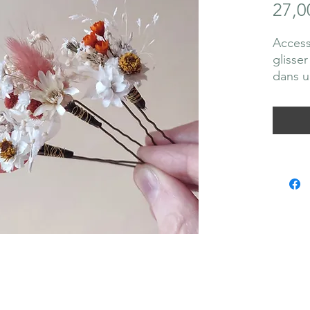
27,0
Access
glisser
dans u
Fleurs 
Couleu
Cette 
avec s
mon at
Pour l
longte
soleil 
ternir 
Un end
l’humid
tiges.