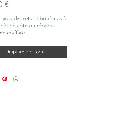
Prix
0 €
oires discrets et bohèmes à
 côte à côte ou répartis
ne coiffure.
séchées et stabilisées.
rs blanc et terracotta.
Rupture de stock
création a été composée
oin et artisanalement dans
elier.
a conserver encore plus
mps, placez-la à l’abri du
direct. Les rayons pourraient
ses couleurs.
roit sec lui convient,
ité pourrait ramollir les